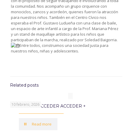
con el propósito de seguir trabajando e involucrando a toda
la comunidad. Nos acompaño un grupo cirquence con
monociclos, zancos y acordeón, quienes fueron la atracción
para nuestros niños. También en el Centro Cívico nos
esperaba el Prof. Gustavo Ludueña con una clase de baile,
un espacio de arte infantil a cargo de la Prof. Mariana Pérez
y un stand de maquillaje artístico para los niños que
participaban de la marcha, realizado por Soledad Baigorria.
Entre todos, construimos una sociedad justa para
nuestros niños, niñas y adolescentes.
Related posts
10 febrero, 2026
PROGRAMA ACCEDER ACCEDER +
Read more