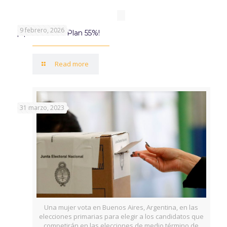
9 febrero, 2026
¡Aprovechá el Plan 55%!
Read more
31 marzo, 2023
Una mujer vota en Buenos Aires, Argentina, en las
elecciones primarias para elegir a los candidatos que
competirán en las elecciones de medio término de