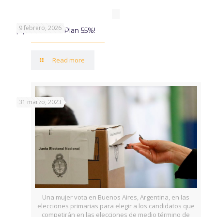
9 febrero, 2026
¡Aprovechá el Plan 55%!
Read more
31 marzo, 2023
Una mujer vota en Buenos Aires, Argentina, en las
elecciones primarias para elegir a los candidatos que
competirán en las elecciones de medio término de