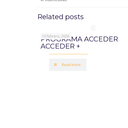
Related posts
10 febrero, 2026
PROGRAMA ACCEDER
ACCEDER +
Read more