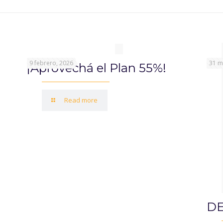
9 febrero, 2026
31 m
¡Aprovechá el Plan 55%!
Read more
DE