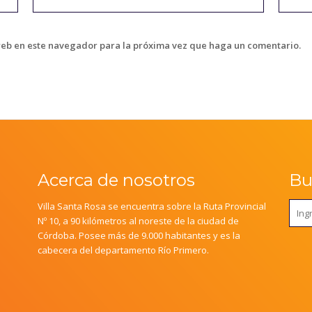
web en este navegador para la próxima vez que haga un comentario.
Acerca de nosotros
Bus
Villa Santa Rosa se encuentra sobre la Ruta Provincial
Nº 10, a 90 kilómetros al noreste de la ciudad de
Córdoba. Posee más de 9.000 habitantes y es la
cabecera del departamento Río Primero.