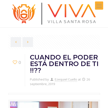
CUANDO EL PODER
0
ESTÁ DENTRO DE TI
!!??
Published by
Ezequiel Cuello
at
26
septiembre, 2019