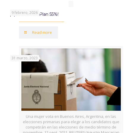
9 febrero, 2026
¡Aprovechá el Plan 55%!
Read more
31 marzo, 2023
Una mujer vota en Buenos Aires, Argentina, en las
elecciones primarias para elegir a los candidatos que
competirán en las elecciones de medio término de
noviembre. 12 sept, 2021. REUTERS/Agustin Marcarian