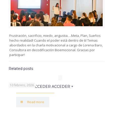
Frustración, sacrificio, miedo, angustia….Meta, Plan, Sueños
hecho realidad! Cuando el poder está dentro de ti! Temas
abordados en la charla motivacional a cargo de Lorena Baro,
Consultora en decodificación Bioemocional. Gracias por
participar!
Related posts
10 febrero, 2026
PROGRAMA ACCEDER ACCEDER +
Read more