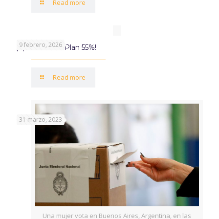
Read more
9 febrero, 2026
¡Aprovechá el Plan 55%!
Read more
31 marzo, 2023
Una mujer vota en Buenos Aires, Argentina, en las