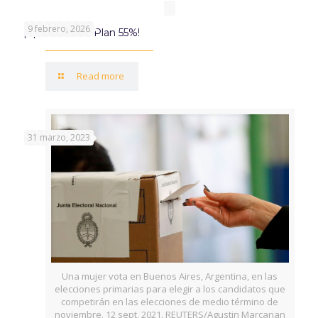
9 febrero, 2026
¡Aprovechá el Plan 55%!
Read more
31 marzo, 2023
Una mujer vota en Buenos Aires, Argentina, en las
elecciones primarias para elegir a los candidatos que
competirán en las elecciones de medio término de
noviembre. 12 sept, 2021. REUTERS/Agustin Marcarian