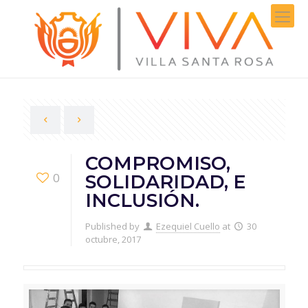
COMPROMISO,
0
SOLIDARIDAD, E
INCLUSIÓN.
Published by
Ezequiel Cuello
at
30
octubre, 2017