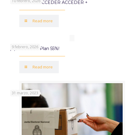
10 febrero, 2026
PROGRAMA ACCEDER ACCEDER +
Read more
9 febrero, 2026
¡Aprovechá el Plan 55%!
Read more
31 marzo, 2023