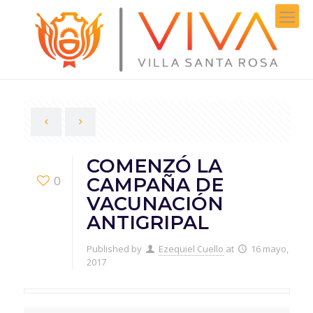
COMENZÓ LA
0
CAMPAÑA DE
VACUNACIÓN
ANTIGRIPAL
Published by
Ezequiel Cuello
at
16 mayo,
2017