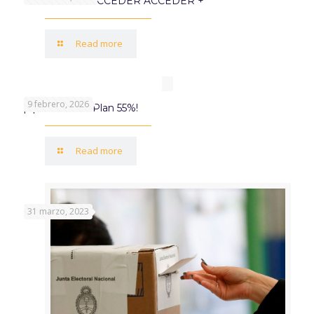
PROGRAMA ACCEDER ACCEDER +
Read more
9 febrero, 2026
¡Aprovechá el Plan 55%!
Read more
31 marzo, 2023