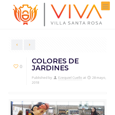
COLORES DE
0
JARDINES
Published by
Ezequiel Cuello
at
28 mayo,
2018