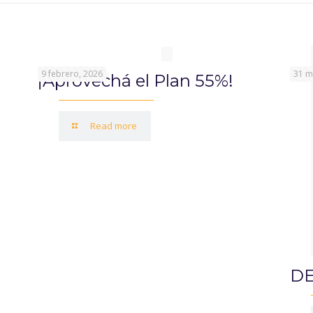
9 febrero, 2026
31 m
¡Aprovechá el Plan 55%!
Read more
DE