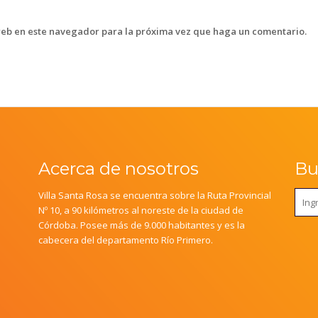
web en este navegador para la próxima vez que haga un comentario.
Acerca de nosotros
Bus
Villa Santa Rosa se encuentra sobre la Ruta Provincial
Nº 10, a 90 kilómetros al noreste de la ciudad de
Córdoba. Posee más de 9.000 habitantes y es la
cabecera del departamento Río Primero.