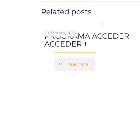
Related posts
10 febrero, 2026
PROGRAMA ACCEDER
ACCEDER +
Read more