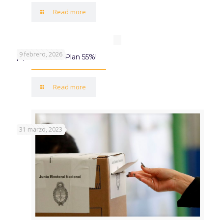
Read more
9 febrero, 2026
¡Aprovechá el Plan 55%!
Read more
31 marzo, 2023