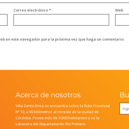
Correo electrónico
*
Web
web en este navegador para la próxima vez que haga un comentario.
Acerca de nosotros
Bus
Villa Santa Rosa se encuentra sobre la Ruta Provincial
Nº 10, a 90 kilómetros al noreste de la ciudad de
Córdoba. Posee más de 9.000 habitantes y es la
cabecera del departamento Río Primero.