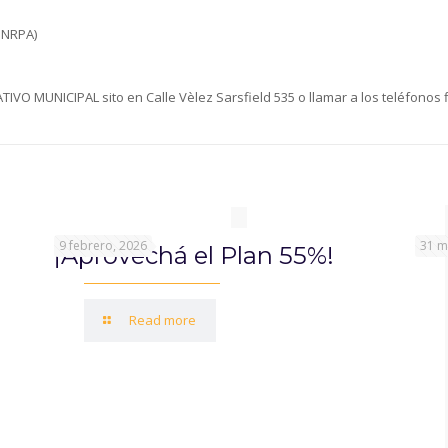
DNRPA)
VO MUNICIPAL sito en Calle Vèlez Sarsfield 535 o llamar a los teléfonos f
9 febrero, 2026
31 m
¡Aprovechá el Plan 55%!
Read more