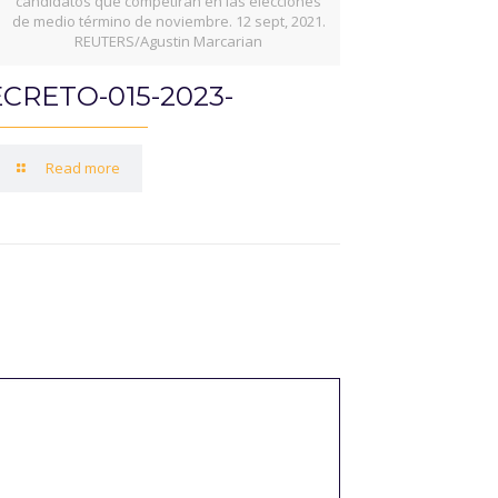
candidatos que competirán en las elecciones
de medio término de noviembre. 12 sept, 2021.
REUTERS/Agustin Marcarian
CRETO-015-2023-
Read more