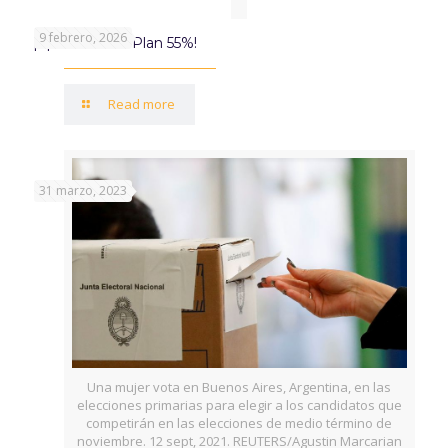
9 febrero, 2026
¡Aprovechá el Plan 55%!
Read more
31 marzo, 2023
Una mujer vota en Buenos Aires, Argentina, en las
elecciones primarias para elegir a los candidatos que
competirán en las elecciones de medio término de
noviembre. 12 sept, 2021. REUTERS/Agustin Marcarian