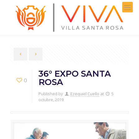
36° EXPO SANTA
0
ROSA
Published by
Ezequiel Cuello
at
5
octubre, 2019