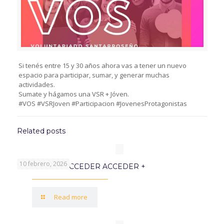
Si tenés entre 15 y 30 años ahora vas a tener un nuevo
espacio para participar, sumar, y generar muchas
actividades.
Sumate y hágamos una VSR + Jóven.
#VOS #VSRJoven #Participacion #JovenesProtagonistas
Related posts
10 febrero, 2026
PROGRAMA ACCEDER ACCEDER +
Read more