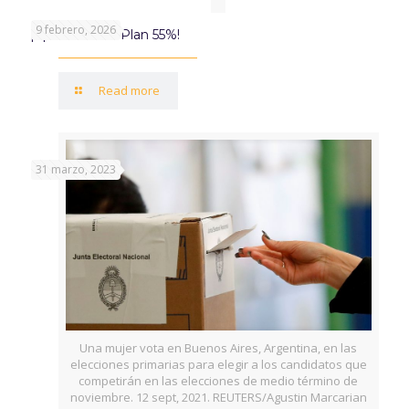
9 febrero, 2026
¡Aprovechá el Plan 55%!
Read more
31 marzo, 2023
Una mujer vota en Buenos Aires, Argentina, en las
elecciones primarias para elegir a los candidatos que
competirán en las elecciones de medio término de
noviembre. 12 sept, 2021. REUTERS/Agustin Marcarian