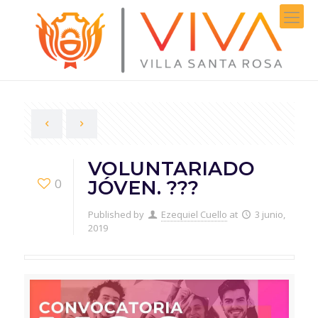
VOLUNTARIADO
0
JÓVEN. ?️??
Published by
Ezequiel Cuello
at
3 junio,
2019